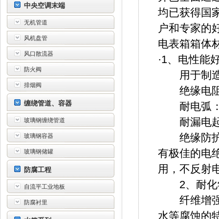
中央空调末端
均已获得国家
无机管道
户和专家的
风机盘管
电表箱箱体
风口散流器
·1、电性能
防火阀
用于制造电
排烟阀
绝缘电阻（浸
缠绕管道、容器
耐电弧： 1
耐漏电起痕
玻璃钢缠绕管道
绝缘防护和
玻璃钢容器
有极佳的电
玻璃钢储罐
用，不反射
防腐工程
2、耐化
自流平工业地板
纤维增强聚
防腐衬里
水等腐蚀的