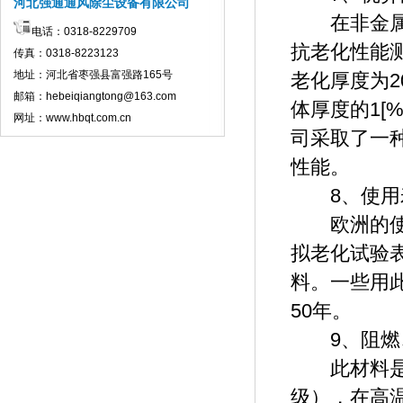
河北强通通风除尘设备有限公司
在非金属材
电话：0318-8229709
抗老化性能
传真：0318-8223123
地址：河北省枣强县富强路165号
老化厚度为2
邮箱：hebeiqiangtong@163.com
体厚度的1[
网址：www.hbqt.com.cn
司采取了一
性能。
8、使用
欧洲的使用
拟老化试验
料。一些用
50年。
9、阻燃
此材料是一
级），在高温