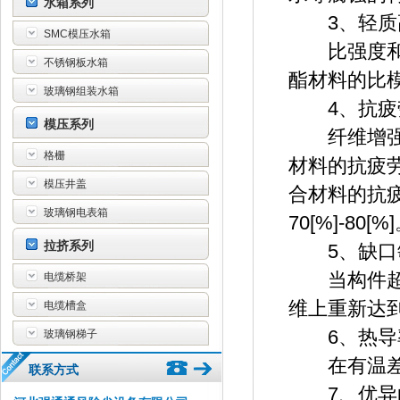
水箱系列
3、轻质
SMC模压水箱
比强度和比
不锈钢板水箱
酯材料的比
玻璃钢组装水箱
4、抗疲
模压系列
纤维增强聚
格栅
材料的抗疲劳
模压井盖
合材料的抗
玻璃钢电表箱
70[%]-80[%
拉挤系列
5、缺口
当构件超载
电缆桥架
维上重新达
电缆槽盒
6、热导率
玻璃钢梯子
在有温差时
联系方式
7、优异的