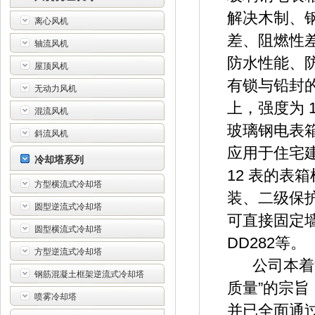
解决木制、
离心风机
差、阻燃性
轴流风机
防水性能、
屋顶风机
有锁与铅封的
无动力风机
上，强度为 
混流风机
玻璃钢电表
斜流风机
应用于住宅建
冷却塔系列
12 表的表
方型横流式冷却塔
装、二级保
圆型逆流式冷却塔
可直接固定墙
圆型横流式冷却塔
DD282等。
方型逆流式冷却塔
公司本着“
钢筋混凝土框架逆流式冷却塔
质量”的宗
喷雾冷却塔
并已全面通过